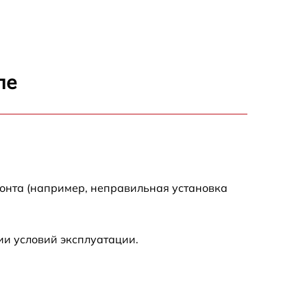
ле
монта (например, неправильная установка
ии условий эксплуатации.